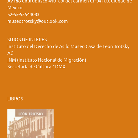
AV Río Churubusco 410 Col del Carmen CP 04100, Ciudad de
México
52-55-55544083
museotrotsky@outlook.com
SITIOS DE INTERES
Instituto del Derecho de Asilo Museo Casa de León Trotsky
AC
INM (Instituto Nacional de Migración)
Secretaria de Cultura CDMX
LIBROS